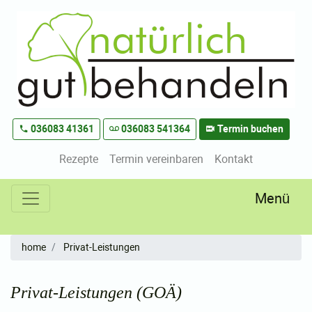
zum Inhalt
zum Menü
zu Leistungen
zum Sprechzeiten und Kontakten
036083 41361
036083 541364
Termin buchen
Rezepte
Termin vereinbaren
Kontakt
Menü
home
Privat-Leistungen
Privat-Leistungen (GOÄ)