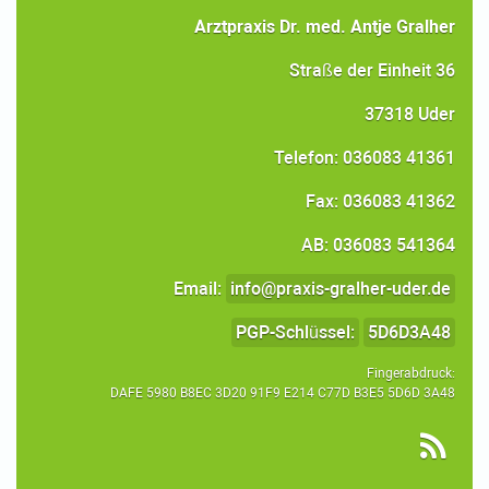
Arztpraxis Dr. med. Antje Gralher
Straße der Einheit 36
37318 Uder
Telefon: 036083 41361
Fax: 036083 41362
AB: 036083 541364
Email:
info@praxis-gralher-uder.de
PGP-Schlüssel:
5D6D3A48
Fingerabdruck:
DAFE 5980 B8EC 3D20 91F9 E214 C77D B3E5 5D6D 3A48